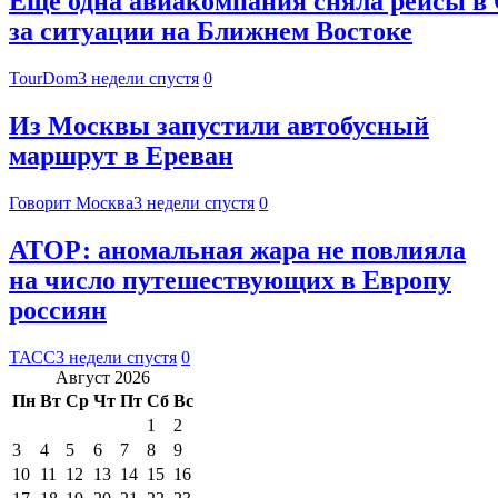
Еще одна авиакомпания сняла рейсы в 
за ситуации на Ближнем Востоке
TourDom
3 недели спустя
0
Из Москвы запустили автобусный
маршрут в Ереван
Говорит Москва
3 недели спустя
0
АТОР: аномальная жара не повлияла
на число путешествующих в Европу
россиян
ТАСС
3 недели спустя
0
Август 2026
Пн
Вт
Ср
Чт
Пт
Сб
Вс
1
2
3
4
5
6
7
8
9
10
11
12
13
14
15
16