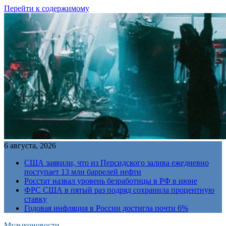
Перейти к содержимому
6 августа, 2026
США заявили, что из Персидского залива ежедневно
поступает 13 млн баррелей нефти
Росстат назвал уровень безработицы в РФ в июне
ФРС США в пятый раз подряд сохранила процентную
ставку
Годовая инфляция в России достигла почти 6%
Музыконовости