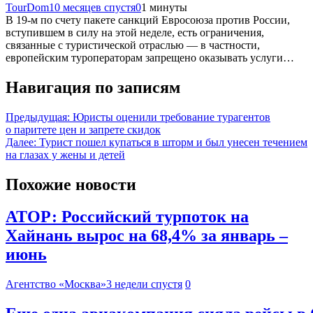
TourDom
10 месяцев спустя
0
1 минуты
В 19-м по счету пакете санкций Евросоюза против России,
вступившем в силу на этой неделе, есть ограничения,
связанные с туристической отраслью — в частности,
европейским туроператорам запрещено оказывать услуги…
Навигация по записям
Предыдущая:
Юристы оценили требование турагентов
о паритете цен и запрете скидок
Далее:
Турист пошел купаться в шторм и был унесен течением
на глазах у жены и детей
Похожие новости
АТОР: Российский турпоток на
Хайнань вырос на 68,4% за январь –
июнь
Агентство «Москва»
3 недели спустя
0