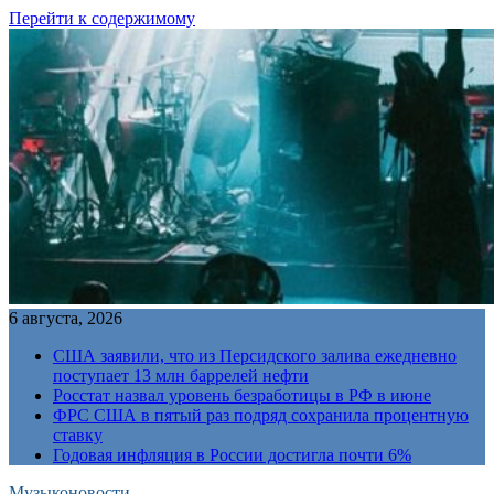
Перейти к содержимому
6 августа, 2026
США заявили, что из Персидского залива ежедневно
поступает 13 млн баррелей нефти
Росстат назвал уровень безработицы в РФ в июне
ФРС США в пятый раз подряд сохранила процентную
ставку
Годовая инфляция в России достигла почти 6%
Музыконовости