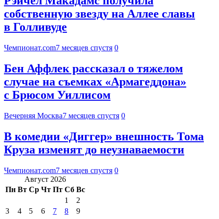
Рэйчел Макадамс получила
собственную звезду на Аллее славы
в Голливуде
Чемпионат.com
7 месяцев спустя
0
Бен Аффлек рассказал о тяжелом
случае на съемках «Армагеддона»
с Брюсом Уиллисом
Вечерняя Москва
7 месяцев спустя
0
В комедии «Диггер» внешность Тома
Круза изменят до неузнаваемости
Чемпионат.com
7 месяцев спустя
0
Август 2026
Пн
Вт
Ср
Чт
Пт
Сб
Вс
1
2
3
4
5
6
7
8
9