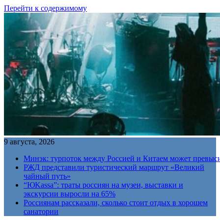
Перейти к содержимому
9 августа, 2026
Минэк: турпоток между Россией и Китаем может превыс
РЖД представили туристический маршрут «Великий
чайный путь»
“ЮKassa”: траты россиян на музеи, выставки и
экскурсии выросли на 65%
Россиянам рассказали, сколько стоит отдых в хорошем
санатории