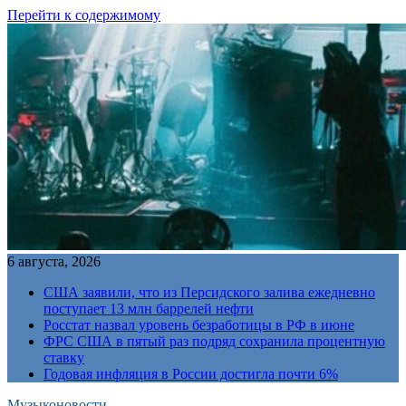
Перейти к содержимому
6 августа, 2026
США заявили, что из Персидского залива ежедневно
поступает 13 млн баррелей нефти
Росстат назвал уровень безработицы в РФ в июне
ФРС США в пятый раз подряд сохранила процентную
ставку
Годовая инфляция в России достигла почти 6%
Музыконовости