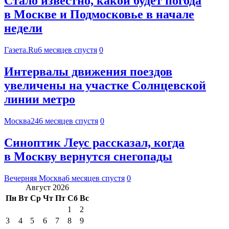
Стало известно, какой будет погода
в Москве и Подмосковье в начале
недели
Газета.Ru
6 месяцев спустя
0
Интервалы движения поездов
увеличены на участке Солнцевской
линии метро
Москва24
6 месяцев спустя
0
Синоптик Леус рассказал, когда
в Москву вернутся снегопады
Вечерняя Москва
6 месяцев спустя
0
Август 2026
Пн
Вт
Ср
Чт
Пт
Сб
Вс
1
2
3
4
5
6
7
8
9