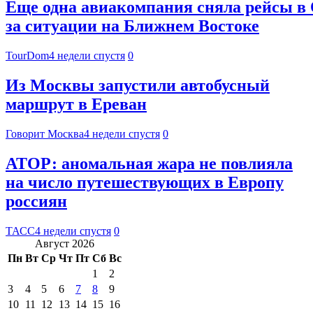
Еще одна авиакомпания сняла рейсы в 
за ситуации на Ближнем Востоке
TourDom
4 недели спустя
0
Из Москвы запустили автобусный
маршрут в Ереван
Говорит Москва
4 недели спустя
0
АТОР: аномальная жара не повлияла
на число путешествующих в Европу
россиян
ТАСС
4 недели спустя
0
Август 2026
Пн
Вт
Ср
Чт
Пт
Сб
Вс
1
2
3
4
5
6
7
8
9
10
11
12
13
14
15
16