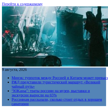
Перейти к содержимому
9 августа, 2026
Минэк: турпоток между Россией и Китаем может превыс
РЖД представили туристический маршрут «Великий
чайный путь»
“ЮKassa”: траты россиян на музеи, выставки и
экскурсии выросли на 65%
Россиянам рассказали, сколько стоит отдых в хорошем
санатории