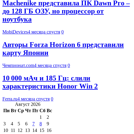
Machenike представила ПК Dawn Pro –
до 128 ГБ ОЗУ, но процессор от
ноутбука
MobiDevices
4 месяца спустя
0
Авторы Forza Horizon 6 представили
карту Японии
Чемпионат.com
4 месяца спустя
0
10 000 мАч и 185 Гц: слили
характеристики Honor Win 2
Ferra.ru
4 месяца спустя
0
Август 2026
Пн
Вт
Ср
Чт
Пт
Сб
Вс
1
2
3
4
5
6
7
8
9
10
11
12
13
14
15
16