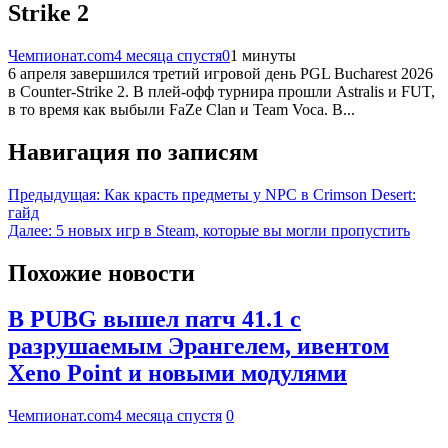
Strike 2
Чемпионат.com
4 месяца спустя
0
1 минуты
6 апреля завершился третий игровой день PGL Bucharest 2026
в Counter-Strike 2. В плей-офф турнира прошли Astralis и FUT,
в то время как выбыли FaZe Clan и Team Voca. В...
Навигация по записям
Предыдущая:
Как красть предметы у NPC в Crimson Desert:
гайд
Далее:
5 новых игр в Steam, которые вы могли пропустить
Похожие новости
В PUBG вышел патч 41.1 с
разрушаемым Эрангелем, ивентом
Xeno Point и новыми модулями
Чемпионат.com
4 месяца спустя
0