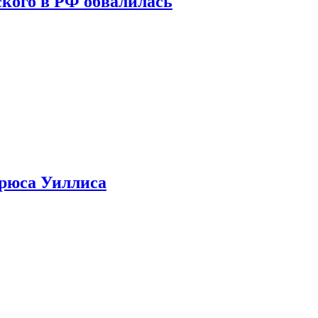
кого в РФ обвалилась
Брюса Уиллиса