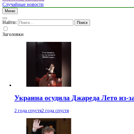
Случайные новости
Меню
Найти:
Заголовки
Украина осудила Джареда Лето из-з
2 года спустя
2 года спустя