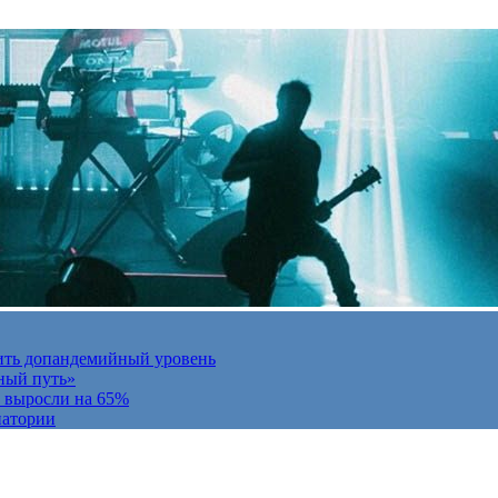
ить допандемийный уровень
ный путь»
и выросли на 65%
натории