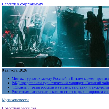
Перейти к содержимому
8 августа, 2026
Минэк: турпоток между Россией и Китаем может превыс
РЖД представили туристический маршрут «Великий чай
“ЮKassa”: траты россиян на музеи, выставки и экскурси
Россиянам рассказали, сколько стоит отдых в хорошем са
Музыконовости
Новостная рассылка