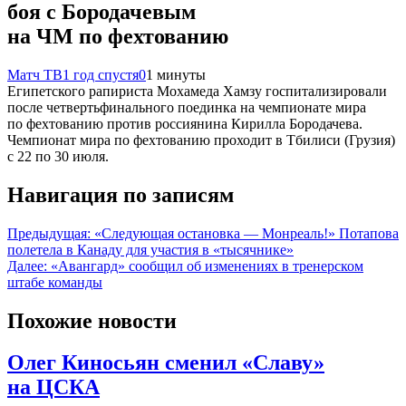
боя с Бородачевым
на ЧМ по фехтованию
Матч ТВ
1 год спустя
0
1 минуты
Египетского рапириста Мохамеда Хамзу госпитализировали
после четвертьфинального поединка на чемпионате мира
по фехтованию против россиянина Кирилла Бородачева.
Чемпионат мира по фехтованию проходит в Тбилиси (Грузия)
с 22 по 30 июля.
Навигация по записям
Предыдущая:
«Следующая остановка — Монреаль!» Потапова
полетела в Канаду для участия в «тысячнике»
Далее:
«Авангард» сообщил об изменениях в тренерском
штабе команды
Похожие новости
Олег Киносьян сменил «Славу»
на ЦСКА