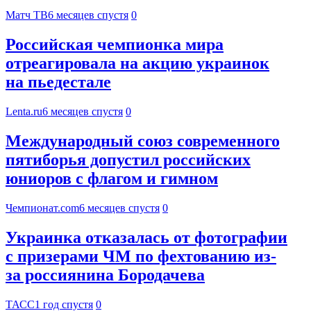
Матч ТВ
6 месяцев спустя
0
Российская чемпионка мира
отреагировала на акцию украинок
на пьедестале
Lenta.ru
6 месяцев спустя
0
Международный союз современного
пятиборья допустил российских
юниоров с флагом и гимном
Чемпионат.com
6 месяцев спустя
0
Украинка отказалась от фотографии
с призерами ЧМ по фехтованию из-
за россиянина Бородачева
ТАСС
1 год спустя
0