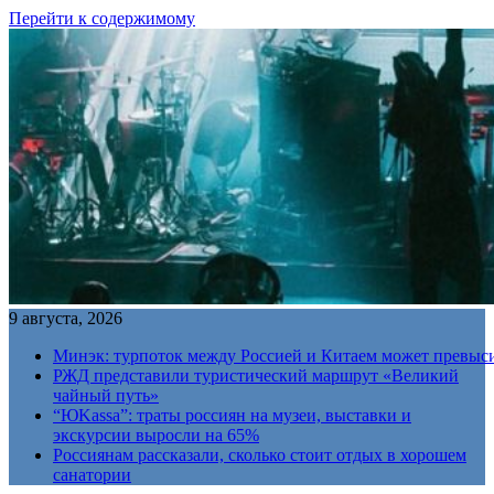
Перейти к содержимому
9 августа, 2026
Минэк: турпоток между Россией и Китаем может превыс
РЖД представили туристический маршрут «Великий
чайный путь»
“ЮKassa”: траты россиян на музеи, выставки и
экскурсии выросли на 65%
Россиянам рассказали, сколько стоит отдых в хорошем
санатории