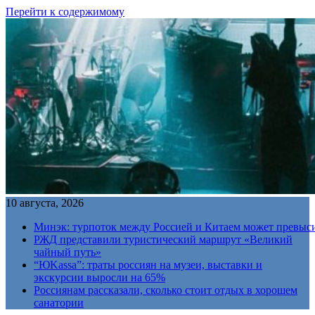
Перейти к содержимому
10 августа, 2026
Минэк: турпоток между Россией и Китаем может превыс
РЖД представили туристический маршрут «Великий
чайный путь»
“ЮKassa”: траты россиян на музеи, выставки и
экскурсии выросли на 65%
Россиянам рассказали, сколько стоит отдых в хорошем
санатории