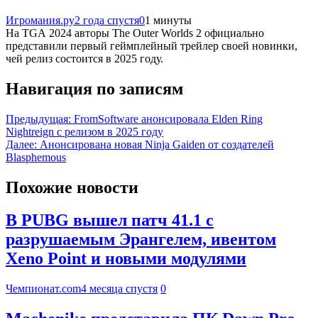
Игромания.ру
2 года спустя
0
1 минуты
На TGA 2024 авторы The Outer Worlds 2 официально
представили первый геймплейный трейлер своей новинки,
чей релиз состоится в 2025 году.
Навигация по записям
Предыдущая:
FromSoftware анонсировала Elden Ring
Nightreign с релизом в 2025 году
Далее:
Анонсирована новая Ninja Gaiden от создателей
Blasphemous
Похожие новости
В PUBG вышел патч 41.1 с
разрушаемым Эрангелем, ивентом
Xeno Point и новыми модулями
Чемпионат.com
4 месяца спустя
0