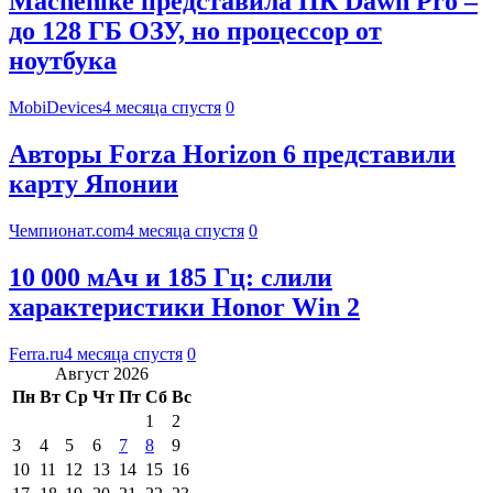
Machenike представила ПК Dawn Pro –
до 128 ГБ ОЗУ, но процессор от
ноутбука
MobiDevices
4 месяца спустя
0
Авторы Forza Horizon 6 представили
карту Японии
Чемпионат.com
4 месяца спустя
0
10 000 мАч и 185 Гц: слили
характеристики Honor Win 2
Ferra.ru
4 месяца спустя
0
Август 2026
Пн
Вт
Ср
Чт
Пт
Сб
Вс
1
2
3
4
5
6
7
8
9
10
11
12
13
14
15
16