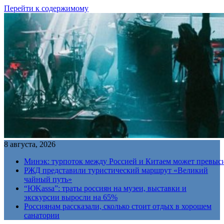
Перейти к содержимому
8 августа, 2026
Минэк: турпоток между Россией и Китаем может превыс
РЖД представили туристический маршрут «Великий
чайный путь»
“ЮKassa”: траты россиян на музеи, выставки и
экскурсии выросли на 65%
Россиянам рассказали, сколько стоит отдых в хорошем
санатории