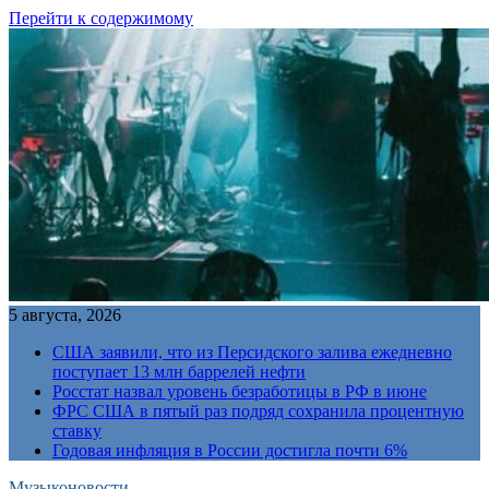
Перейти к содержимому
5 августа, 2026
США заявили, что из Персидского залива ежедневно
поступает 13 млн баррелей нефти
Росстат назвал уровень безработицы в РФ в июне
ФРС США в пятый раз подряд сохранила процентную
ставку
Годовая инфляция в России достигла почти 6%
Музыконовости