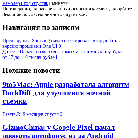
Рамблер
1 год спустя
0
1 минуты
Не так давно, на рассвете эпохи освоения космоса, на орбите
Земли было совсем немного спутников.
Навигация по записям
Предыдущая:
Samsung начала тестировать вторую бета-
версию прошивки One UI 8
Далее:
«Палач» назвал пять самых автономных ноутбуков
от 37 до 110 тысяч рублей
Похожие новости
9to5Mac: Apple разработала алгоритм
DarkDiff для улучшения ночной
съемки
Газета.Ru
8 месяцев спустя
0
GizmoChina: у Google Pixel начал
дрожать автофокус из-за Android