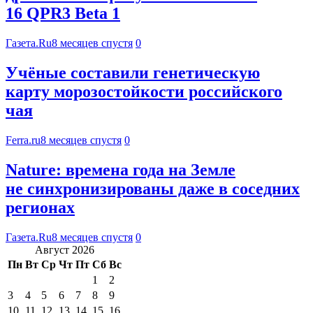
16 QPR3 Beta 1
Газета.Ru
8 месяцев спустя
0
Учёные составили генетическую
карту морозостойкости российского
чая
Ferra.ru
8 месяцев спустя
0
Nature: времена года на Земле
не синхронизированы даже в соседних
регионах
Газета.Ru
8 месяцев спустя
0
Август 2026
Пн
Вт
Ср
Чт
Пт
Сб
Вс
1
2
3
4
5
6
7
8
9
10
11
12
13
14
15
16