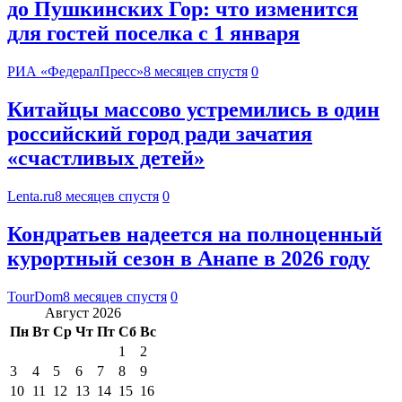
до Пушкинских Гор: что изменится
для гостей поселка с 1 января
РИА «ФедералПресс»
8 месяцев спустя
0
Китайцы массово устремились в один
российский город ради зачатия
«счастливых детей»
Lenta.ru
8 месяцев спустя
0
Кондратьев надеется на полноценный
курортный сезон в Анапе в 2026 году
TourDom
8 месяцев спустя
0
Август 2026
Пн
Вт
Ср
Чт
Пт
Сб
Вс
1
2
3
4
5
6
7
8
9
10
11
12
13
14
15
16