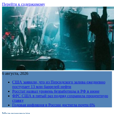
Перейти к содержимому
6 августа, 2026
США заявили, что из Персидского залива ежедневно
поступает 13 млн баррелей нефти
Росстат назвал уровень безработицы в РФ в июне
ФРС США в пятый раз подряд сохранила процентную
ставку
Годовая инфляция в России достигла почти 6%
Музыконовости