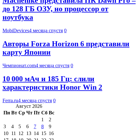
Machenike представила ПК Dawn Pro –
до 128 ГБ ОЗУ, но процессор от
ноутбука
MobiDevices
4 месяца спустя
0
Авторы Forza Horizon 6 представили
карту Японии
Чемпионат.com
4 месяца спустя
0
10 000 мАч и 185 Гц: слили
характеристики Honor Win 2
Ferra.ru
4 месяца спустя
0
Август 2026
Пн
Вт
Ср
Чт
Пт
Сб
Вс
1
2
3
4
5
6
7
8
9
10
11
12
13
14
15
16