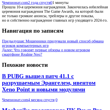
Чемпионат.com
2 года спустя
0
1 минуты
Прошла 10-я церемония награждения. Закончилась юбилейная
церемония награждения The Game Awards, на которой были
не только громкие анонсы, трейлеры и другие показы,
но и собственно награждение главных игр уходящего 2024-го.
Навигация по записям
Предыдущая:
Мошенники придумали новый способ обмана
игроков компьютерных игр
Далее:
Что говорят первые обзоры о новом игровом
смартфоне Realme Neo7
Похожие новости
В PUBG вышел патч 41.1 с
разрушаемым Эрангелем, ивентом
Xeno Point и новыми модулями
Чемпионат.com
4 месяца спустя
0