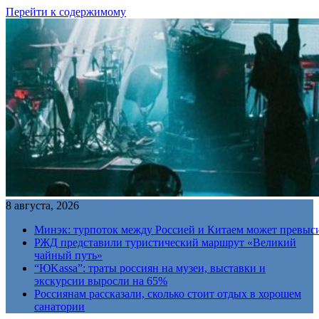
Перейти к содержимому
8 августа, 2026
Минэк: турпоток между Россией и Китаем может превыс
РЖД представили туристический маршрут «Великий
чайный путь»
“ЮKassa”: траты россиян на музеи, выставки и
экскурсии выросли на 65%
Россиянам рассказали, сколько стоит отдых в хорошем
санатории