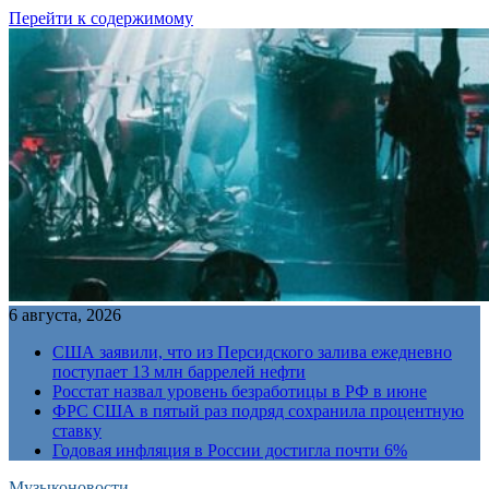
Перейти к содержимому
6 августа, 2026
США заявили, что из Персидского залива ежедневно
поступает 13 млн баррелей нефти
Росстат назвал уровень безработицы в РФ в июне
ФРС США в пятый раз подряд сохранила процентную
ставку
Годовая инфляция в России достигла почти 6%
Музыконовости