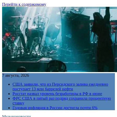
Перейти к содержимому
7 августа, 2026
США заявили, что из Персидского залива ежедневно
поступает 13 млн баррелей нефти
Росстат назвал уровень безработицы в РФ в июне
ФРС США в пятый раз подряд сохранила процентную
ставку
Годовая инфляция в России достигла почти 6%
Музыконовости