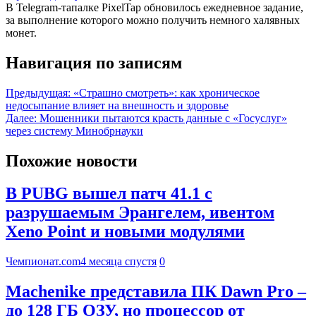
В Telegram-тапалке PixelTap обновилось ежедневное задание,
за выполнение которого можно получить немного халявных
монет.
Навигация по записям
Предыдущая:
«Страшно смотреть»: как хроническое
недосыпание влияет на внешность и здоровье
Далее:
Мошенники пытаются красть данные с «Госуслуг»
через систему Минобрнауки
Похожие новости
В PUBG вышел патч 41.1 с
разрушаемым Эрангелем, ивентом
Xeno Point и новыми модулями
Чемпионат.com
4 месяца спустя
0
Machenike представила ПК Dawn Pro –
до 128 ГБ ОЗУ, но процессор от