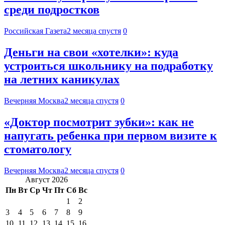
среди подростков
Российская Газета
2 месяца спустя
0
Деньги на свои «хотелки»: куда
устроиться школьнику на подработку
на летних каникулах
Вечерняя Москва
2 месяца спустя
0
«Доктор посмотрит зубки»: как не
напугать ребенка при первом визите к
стоматологу
Вечерняя Москва
2 месяца спустя
0
Август 2026
Пн
Вт
Ср
Чт
Пт
Сб
Вс
1
2
3
4
5
6
7
8
9
10
11
12
13
14
15
16