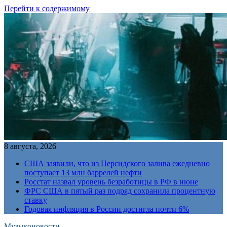
Перейти к содержимому
8 августа, 2026
США заявили, что из Персидского залива ежедневно
поступает 13 млн баррелей нефти
Росстат назвал уровень безработицы в РФ в июне
ФРС США в пятый раз подряд сохранила процентную
ставку
Годовая инфляция в России достигла почти 6%
Музыконовости