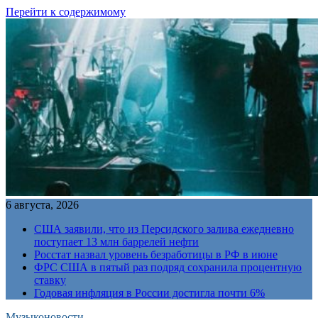
Перейти к содержимому
6 августа, 2026
США заявили, что из Персидского залива ежедневно
поступает 13 млн баррелей нефти
Росстат назвал уровень безработицы в РФ в июне
ФРС США в пятый раз подряд сохранила процентную
ставку
Годовая инфляция в России достигла почти 6%
Музыконовости