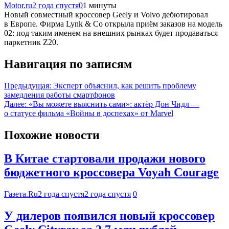
Motor.ru
2 года спустя
0
1 минуты
Новый совместный кроссовер Geely и Volvo дебютировал
в Европе. Фирма Lynk & Co открыла приём заказов на модель
02: под таким именем на внешних рынках будет продаваться
паркетник Z20.
Навигация по записям
Предыдущая:
Эксперт объяснил, как решить проблему
замедления работы смартфонов
Далее:
«Вы можете выяснить сами»: актёр Дон Чидл —
о статусе фильма «Войны в доспехах» от Marvel
Похожие новости
В Китае стартовали продажи нового
бюджетного кроссовера Voyah Courage
Газета.Ru
2 года спустя
2 года спустя
0
У дилеров появился новый кроссовер