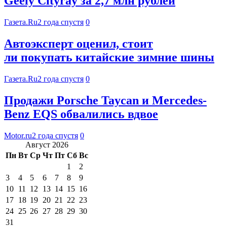
Geely Cityray за 2,7 млн рублей
Газета.Ru
2 года спустя
0
Автоэксперт оценил, стоит
ли покупать китайские зимние шины
Газета.Ru
2 года спустя
0
Продажи Porsche Taycan и Mercedes-
Benz EQS обвалились вдвое
Motor.ru
2 года спустя
0
Август 2026
Пн
Вт
Ср
Чт
Пт
Сб
Вс
1
2
3
4
5
6
7
8
9
10
11
12
13
14
15
16
17
18
19
20
21
22
23
24
25
26
27
28
29
30
31