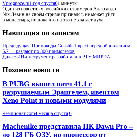
Vprognoze.ru
1 год спустя
0
1 минуты
Один из известных российских стримеров Александр
Nix Левин на своём стриме признался, не может уйти
в монастырь, но пока что на это не хватает духа.
Навигация по записям
Предыдущая:
Промокоды Genshin Impact перед обновлением
5.7 — раздают по 300 примогемов
Далее:
ИИ-инструмент разработали в РТУ МИРЭА
Похожие новости
В PUBG вышел патч 41.1 с
разрушаемым Эрангелем, ивентом
Xeno Point и новыми модулями
Чемпионат.com
4 месяца спустя
0
Machenike представила ПК Dawn Pro –
до 128 ГБ ОЗУ, но процессор от