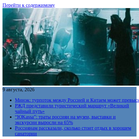
Перейти к содержимому
9 августа, 2026
Минэк: турпоток между Россией и Китаем может превыс
РЖД представили туристический маршрут «Великий
чайный путь»
“ЮKassa”: траты россиян на музеи, выставки и
экскурсии выросли на 65%
Россиянам рассказали, сколько стоит отдых в хорошем
санатории