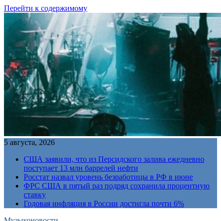
Перейти к содержимому
5 августа, 2026
США заявили, что из Персидского залива ежедневно
поступает 13 млн баррелей нефти
Росстат назвал уровень безработицы в РФ в июне
ФРС США в пятый раз подряд сохранила процентную
ставку
Годовая инфляция в России достигла почти 6%
Музыконовости