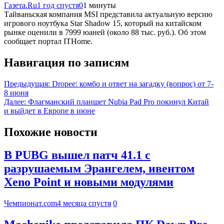
Газета.Ru
1 год спустя
0
1 минуты
Тайваньская компания MSI представила актуальную версию
игрового ноутбука Star Shadow 15, который на китайском
рынке оценили в 7999 юаней (около 88 тыс. руб.). Об этом
сообщает портал ITHome.
Навигация по записям
Предыдущая:
Dropee: комбо и ответ на загадку (вопрос) от 7-
8 июня
Далее:
Флагманский планшет Nubia Pad Pro покинул Китай
и выйдет в Европе в июне
Похожие новости
В PUBG вышел патч 41.1 с
разрушаемым Эрангелем, ивентом
Xeno Point и новыми модулями
Чемпионат.com
4 месяца спустя
0