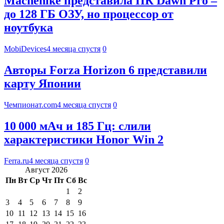
Machenike представила ПК Dawn Pro –
до 128 ГБ ОЗУ, но процессор от
ноутбука
MobiDevices
4 месяца спустя
0
Авторы Forza Horizon 6 представили
карту Японии
Чемпионат.com
4 месяца спустя
0
10 000 мАч и 185 Гц: слили
характеристики Honor Win 2
Ferra.ru
4 месяца спустя
0
Август 2026
Пн
Вт
Ср
Чт
Пт
Сб
Вс
1
2
3
4
5
6
7
8
9
10
11
12
13
14
15
16