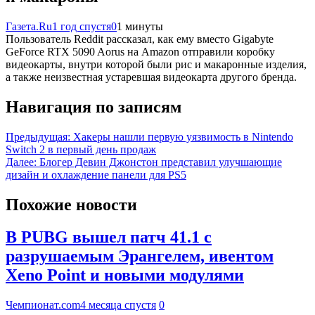
Газета.Ru
1 год спустя
0
1 минуты
Пользователь Reddit рассказал, как ему вместо Gigabyte
GeForce RTX 5090 Aorus на Amazon отправили коробку
видеокарты, внутри которой были рис и макаронные изделия,
а также неизвестная устаревшая видеокарта другого бренда.
Навигация по записям
Предыдущая:
Хакеры нашли первую уязвимость в Nintendo
Switch 2 в первый день продаж
Далее:
Блогер Девин Джонстон представил улучшающие
дизайн и охлаждение панели для PS5
Похожие новости
В PUBG вышел патч 41.1 с
разрушаемым Эрангелем, ивентом
Xeno Point и новыми модулями
Чемпионат.com
4 месяца спустя
0