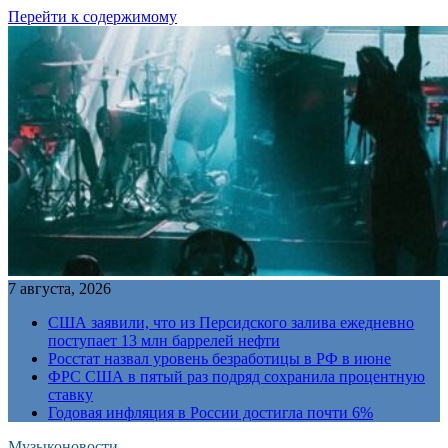
Перейти к содержимому
7 августа, 2026
США заявили, что из Персидского залива ежедневно
поступает 13 млн баррелей нефти
Росстат назвал уровень безработицы в РФ в июне
ФРС США в пятый раз подряд сохранила процентную
ставку
Годовая инфляция в России достигла почти 6%
Музыконовости