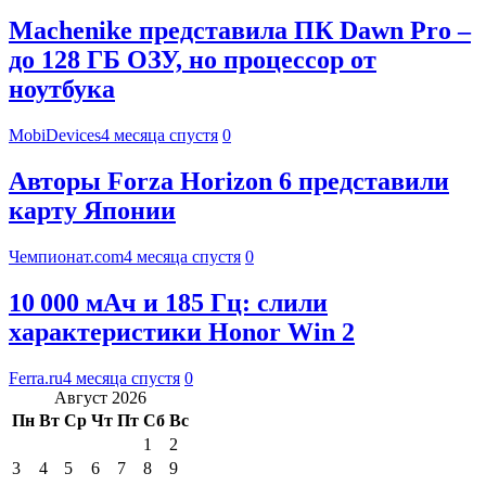
Machenike представила ПК Dawn Pro –
до 128 ГБ ОЗУ, но процессор от
ноутбука
MobiDevices
4 месяца спустя
0
Авторы Forza Horizon 6 представили
карту Японии
Чемпионат.com
4 месяца спустя
0
10 000 мАч и 185 Гц: слили
характеристики Honor Win 2
Ferra.ru
4 месяца спустя
0
Август 2026
Пн
Вт
Ср
Чт
Пт
Сб
Вс
1
2
3
4
5
6
7
8
9