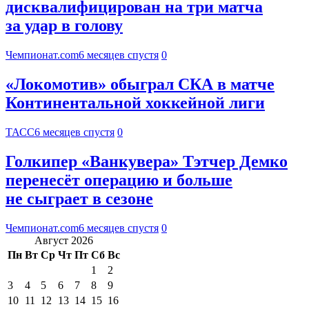
дисквалифицирован на три матча
за удар в голову
Чемпионат.com
6 месяцев спустя
0
«Локомотив» обыграл СКА в матче
Континентальной хоккейной лиги
ТАСС
6 месяцев спустя
0
Голкипер «Ванкувера» Тэтчер Демко
перенесёт операцию и больше
не сыграет в сезоне
Чемпионат.com
6 месяцев спустя
0
Август 2026
Пн
Вт
Ср
Чт
Пт
Сб
Вс
1
2
3
4
5
6
7
8
9
10
11
12
13
14
15
16