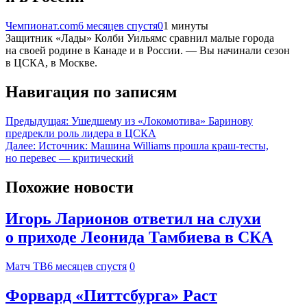
Чемпионат.com
6 месяцев спустя
0
1 минуты
Защитник «Лады» Колби Уильямс сравнил малые города
на своей родине в Канаде и в России. — Вы начинали сезон
в ЦСКА, в Москве.
Навигация по записям
Предыдущая:
Ушедшему из «Локомотива» Баринову
предрекли роль лидера в ЦСКА
Далее:
Источник: Машина Williams прошла краш-тесты,
но перевес — критический
Похожие новости
Игорь Ларионов ответил на слухи
о приходе Леонида Тамбиева в СКА
Матч ТВ
6 месяцев спустя
0
Форвард «Питтсбурга» Раст