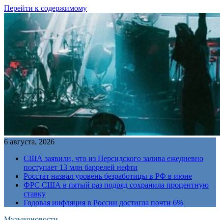
Перейти к содержимому
6 августа, 2026
США заявили, что из Персидского залива ежедневно
поступает 13 млн баррелей нефти
Росстат назвал уровень безработицы в РФ в июне
ФРС США в пятый раз подряд сохранила процентную
ставку
Годовая инфляция в России достигла почти 6%
Музыконовости