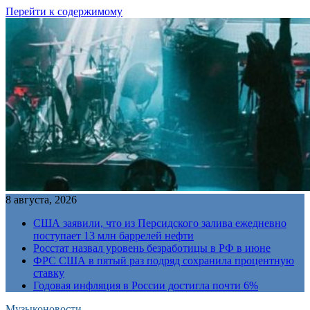
Перейти к содержимому
8 августа, 2026
США заявили, что из Персидского залива ежедневно
поступает 13 млн баррелей нефти
Росстат назвал уровень безработицы в РФ в июне
ФРС США в пятый раз подряд сохранила процентную
ставку
Годовая инфляция в России достигла почти 6%
Музыконовости