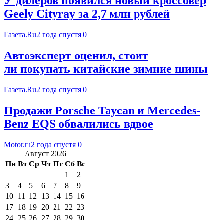
У дилеров появился новый кроссовер
Geely Cityray за 2,7 млн рублей
Газета.Ru
2 года спустя
0
Автоэксперт оценил, стоит
ли покупать китайские зимние шины
Газета.Ru
2 года спустя
0
Продажи Porsche Taycan и Mercedes-
Benz EQS обвалились вдвое
Motor.ru
2 года спустя
0
Август 2026
Пн
Вт
Ср
Чт
Пт
Сб
Вс
1
2
3
4
5
6
7
8
9
10
11
12
13
14
15
16
17
18
19
20
21
22
23
24
25
26
27
28
29
30