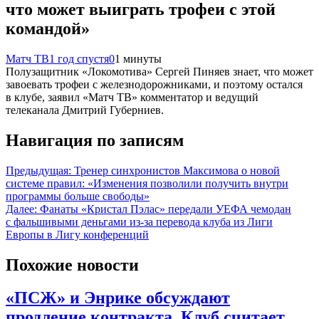
что может выиграть трофеи с этой
командой»
Матч ТВ
1 год спустя
0
1 минуты
Полузащитник «Локомотива» Сергей Пиняев знает, что может
завоевать трофеи с железнодорожниками, и поэтому остался
в клубе, заявил «Матч ТВ» комментатор и ведущий
телеканала Дмитрий Губерниев.
Навигация по записям
Предыдущая:
Тренер синхронистов Максимова о новой
системе правил: «Изменения позволили получить внутри
программы больше свободы»
Далее:
Фанаты «Кристал Пэлас» передали УЕФА чемодан
с фальшивыми деньгами из-за перевода клуба из Лиги
Европы в Лигу конференций
Похожие новости
«ПСЖ» и Энрике обсуждают
продление контракта. Клуб считает