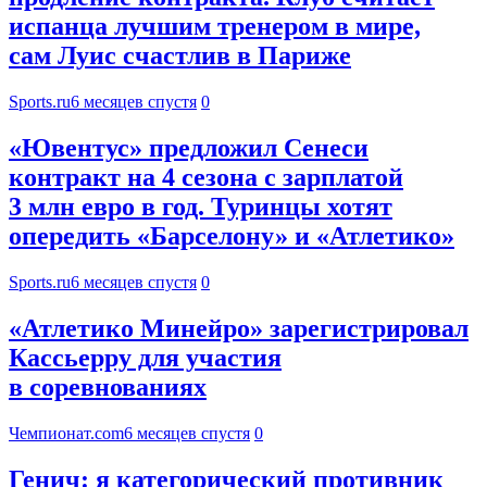
испанца лучшим тренером в мире,
сам Луис счастлив в Париже
Sports.ru
6 месяцев спустя
0
«Ювентус» предложил Сенеси
контракт на 4 сезона с зарплатой
3 млн евро в год. Туринцы хотят
опередить «Барселону» и «Атлетико»
Sports.ru
6 месяцев спустя
0
«Атлетико Минейро» зарегистрировал
Кассьерру для участия
в соревнованиях
Чемпионат.com
6 месяцев спустя
0
Генич: я категорический противник