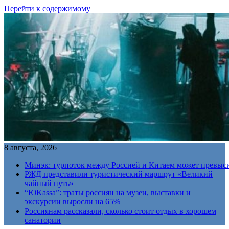
Перейти к содержимому
8 августа, 2026
Минэк: турпоток между Россией и Китаем может превыс
РЖД представили туристический маршрут «Великий
чайный путь»
“ЮKassa”: траты россиян на музеи, выставки и
экскурсии выросли на 65%
Россиянам рассказали, сколько стоит отдых в хорошем
санатории