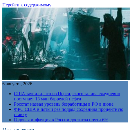
Перейти к содержимому
6 августа, 2026
США заявили, что из Персидского залива ежедневно
поступает 13 млн баррелей нефти
Росстат назвал уровень безработицы в РФ в июне
ФРС США в пятый раз подряд сохранила процентную
ставку
Годовая инфляция в России достигла почти 6%
Музыконовости