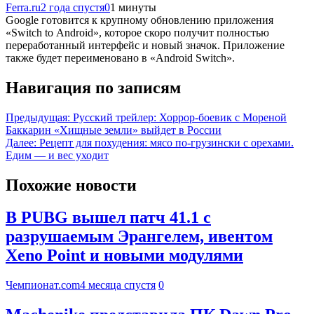
Ferra.ru
2 года спустя
0
1 минуты
Google готовится к крупному обновлению приложения
«Switch to Android», которое скоро получит полностью
переработанный интерфейс и новый значок. Приложение
также будет переименовано в «Android Switch».
Навигация по записям
Предыдущая:
Русский трейлер: Хоррор-боевик с Мореной
Баккарин «Хищные земли» выйдет в России
Далее:
Рецепт для похудения: мясо по-грузински с орехами.
Едим — и вес уходит
Похожие новости
В PUBG вышел патч 41.1 с
разрушаемым Эрангелем, ивентом
Xeno Point и новыми модулями
Чемпионат.com
4 месяца спустя
0