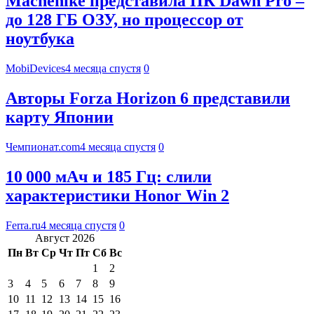
Machenike представила ПК Dawn Pro –
до 128 ГБ ОЗУ, но процессор от
ноутбука
MobiDevices
4 месяца спустя
0
Авторы Forza Horizon 6 представили
карту Японии
Чемпионат.com
4 месяца спустя
0
10 000 мАч и 185 Гц: слили
характеристики Honor Win 2
Ferra.ru
4 месяца спустя
0
Август 2026
Пн
Вт
Ср
Чт
Пт
Сб
Вс
1
2
3
4
5
6
7
8
9
10
11
12
13
14
15
16