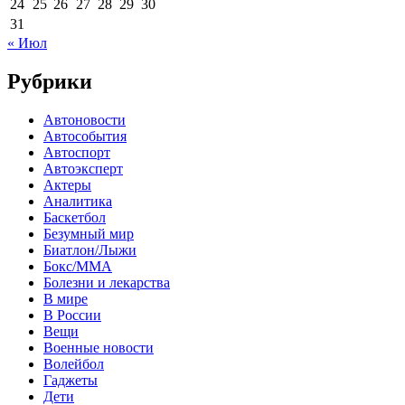
24
25
26
27
28
29
30
31
« Июл
Рубрики
Автоновости
Автособытия
Автоспорт
Автоэксперт
Актеры
Аналитика
Баскетбол
Безумный мир
Биатлон/Лыжи
Бокс/MMA
Болезни и лекарства
В мире
В России
Вещи
Военные новости
Волейбол
Гаджеты
Дети