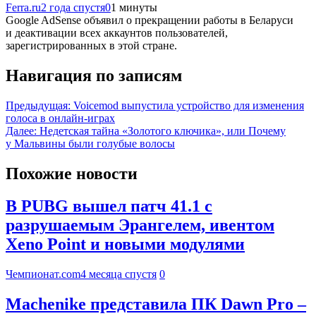
Ferra.ru
2 года спустя
0
1 минуты
Google AdSense объявил о прекращении работы в Беларуси
и деактивации всех аккаунтов пользователей,
зарегистрированных в этой стране.
Навигация по записям
Предыдущая:
Voicemod выпустила устройство для изменения
голоса в онлайн-играх
Далее:
Недетская тайна «Золотого ключика», или Почему
у Мальвины были голубые волосы
Похожие новости
В PUBG вышел патч 41.1 с
разрушаемым Эрангелем, ивентом
Xeno Point и новыми модулями
Чемпионат.com
4 месяца спустя
0
Machenike представила ПК Dawn Pro –