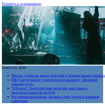
Перейти к содержимому
8 августа, 2026
Минэк: турпоток между Россией и Китаем может превыс
РЖД представили туристический маршрут «Великий
чайный путь»
“ЮKassa”: траты россиян на музеи, выставки и
экскурсии выросли на 65%
Россиянам рассказали, сколько стоит отдых в хорошем
санатории