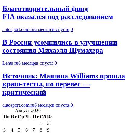
Благотворительный фонд
FIA оказался под расследованием
autosport.com.ru
6 месяцев спустя
0
В России усомнились в улучшении
состояния Михаэля Шумахера
Lenta.ru
6 месяцев спустя
0
Источник: Машина Williams прошла
краш-тесты, но перевес —
критический
autosport.com.ru
6 месяцев спустя
0
Август 2026
Пн
Вт
Ср
Чт
Пт
Сб
Вс
1
2
3
4
5
6
7
8
9