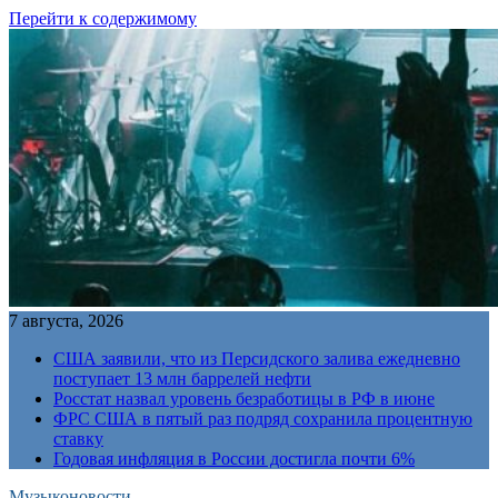
Перейти к содержимому
7 августа, 2026
США заявили, что из Персидского залива ежедневно
поступает 13 млн баррелей нефти
Росстат назвал уровень безработицы в РФ в июне
ФРС США в пятый раз подряд сохранила процентную
ставку
Годовая инфляция в России достигла почти 6%
Музыконовости