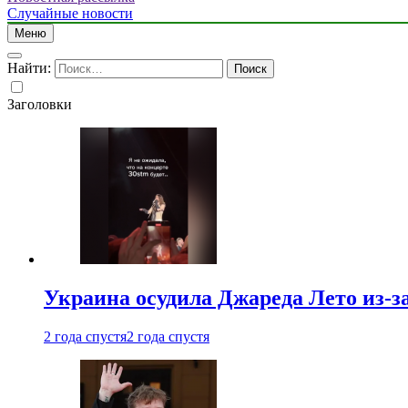
Случайные новости
Меню
Найти:
Заголовки
Украина осудила Джареда Лето из-з
2 года спустя
2 года спустя