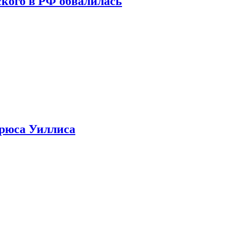
кого в РФ обвалилась
Брюса Уиллиса