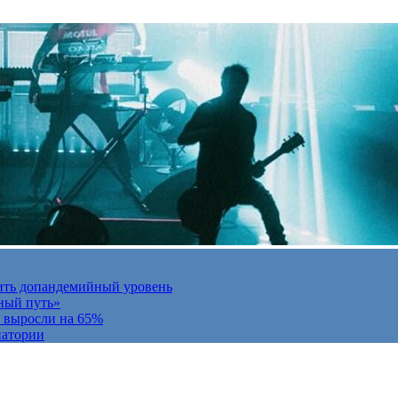
ить допандемийный уровень
ный путь»
и выросли на 65%
натории