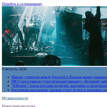
Перейти к содержимому
9 августа, 2026
Минэк: турпоток между Россией и Китаем может превыс
РЖД представили туристический маршрут «Великий чай
“ЮKassa”: траты россиян на музеи, выставки и экскурси
Россиянам рассказали, сколько стоит отдых в хорошем са
Музыконовости
Новостная рассылка