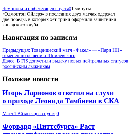
Чемпионат.com
6 месяцев спустя
0
1 минуты
«Эдмонтон Ойлерз» в последних двух матчах одержал
две победы, в которых хет-трики оформили защитники
канадского клуба.
Навигация по записям
Предыдущая:
Товарищеский матч «Факел» — «Пари НН»
отменен по решению Шпилевского
Далее:
В FIS допустили выдачу новых нейтральных статусов
российским лыжникам
Похожие новости
Игорь Ларионов ответил на слухи
о приходе Леонида Тамбиева в СКА
Матч ТВ
6 месяцев спустя
0
Форвард «Питтсбурга» Раст