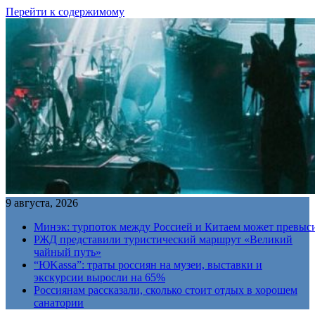
Перейти к содержимому
9 августа, 2026
Минэк: турпоток между Россией и Китаем может превыс
РЖД представили туристический маршрут «Великий
чайный путь»
“ЮKassa”: траты россиян на музеи, выставки и
экскурсии выросли на 65%
Россиянам рассказали, сколько стоит отдых в хорошем
санатории