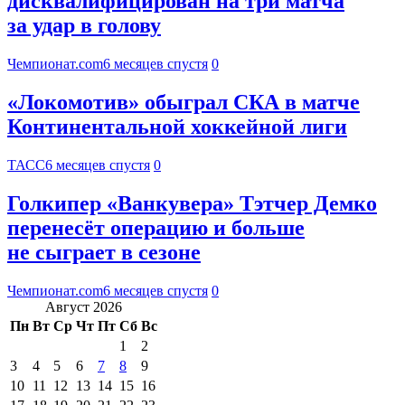
дисквалифицирован на три матча
за удар в голову
Чемпионат.com
6 месяцев спустя
0
«Локомотив» обыграл СКА в матче
Континентальной хоккейной лиги
ТАСС
6 месяцев спустя
0
Голкипер «Ванкувера» Тэтчер Демко
перенесёт операцию и больше
не сыграет в сезоне
Чемпионат.com
6 месяцев спустя
0
Август 2026
Пн
Вт
Ср
Чт
Пт
Сб
Вс
1
2
3
4
5
6
7
8
9
10
11
12
13
14
15
16