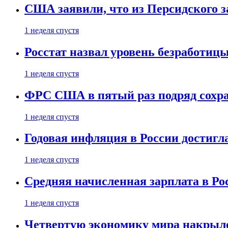
США заявили, что из Персидского з
1 неделя спустя
Росстат назвал уровень безработиц
1 неделя спустя
ФРС США в пятый раз подряд сохр
1 неделя спустя
Годовая инфляция в России достигл
1 неделя спустя
Средняя начисленная зарплата в Ро
1 неделя спустя
Четвертую экономику мира накрыл