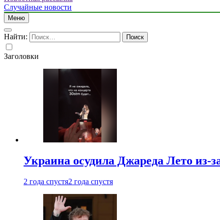
Случайные новости
Меню
Найти:
Заголовки
Украина осудила Джареда Лето из-з
2 года спустя
2 года спустя