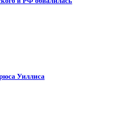
кого в РФ обвалилась
Брюса Уиллиса