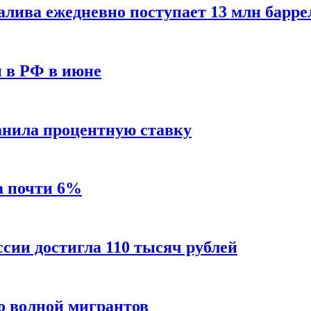
алива ежедневно поступает 13 млн барре
ы в РФ в июне
анила процентную ставку
а почти 6%
ссии достигла 110 тысяч рублей
о волной мигрантов