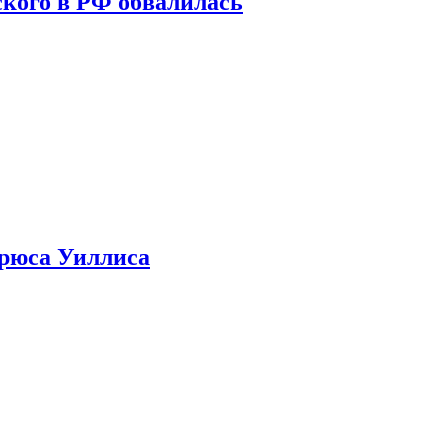
кого в РФ обвалилась
Брюса Уиллиса