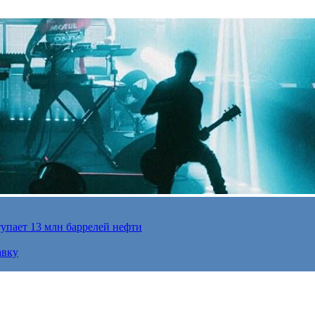
упает 13 млн баррелей нефти
авку