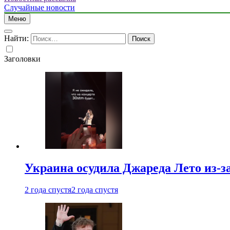
Случайные новости
Меню
Найти:
Заголовки
Украина осудила Джареда Лето из-з
2 года спустя
2 года спустя