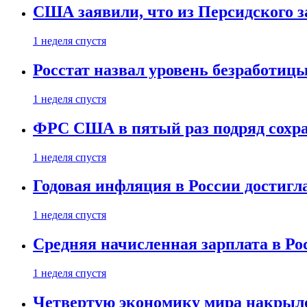
США заявили, что из Персидского з
1 неделя спустя
Росстат назвал уровень безработиц
1 неделя спустя
ФРС США в пятый раз подряд сохр
1 неделя спустя
Годовая инфляция в России достигл
1 неделя спустя
Средняя начисленная зарплата в Ро
1 неделя спустя
Четвертую экономику мира накрыл