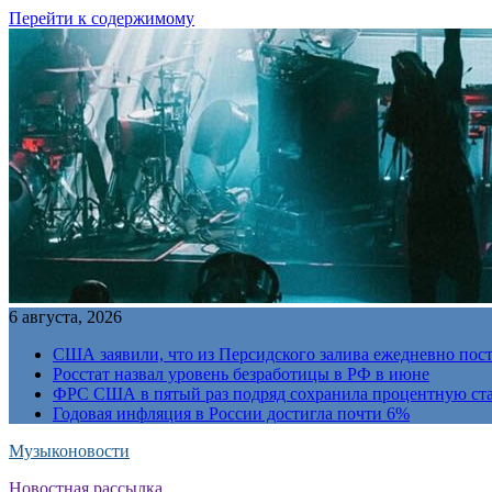
Перейти к содержимому
6 августа, 2026
США заявили, что из Персидского залива ежедневно пост
Росстат назвал уровень безработицы в РФ в июне
ФРС США в пятый раз подряд сохранила процентную ст
Годовая инфляция в России достигла почти 6%
Музыконовости
Новостная рассылка