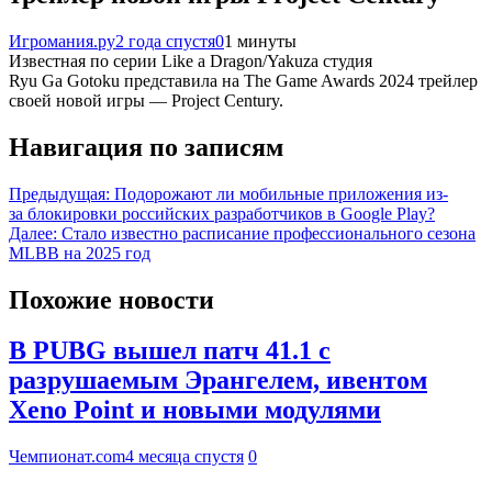
Игромания.ру
2 года спустя
0
1 минуты
Известная по серии Like a Dragon/Yakuza студия
Ryu Ga Gotoku представила на The Game Awards 2024 трейлер
своей новой игры — Project Century.
Навигация по записям
Предыдущая:
Подорожают ли мобильные приложения из-
за блокировки российских разработчиков в Google Play?
Далее:
Стало известно расписание профессионального сезона
MLBB на 2025 год
Похожие новости
В PUBG вышел патч 41.1 с
разрушаемым Эрангелем, ивентом
Xeno Point и новыми модулями
Чемпионат.com
4 месяца спустя
0