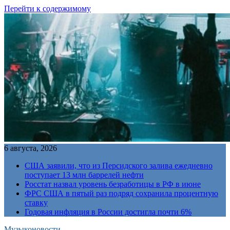
Перейти к содержимому
6 августа, 2026
США заявили, что из Персидского залива ежедневно
поступает 13 млн баррелей нефти
Росстат назвал уровень безработицы в РФ в июне
ФРС США в пятый раз подряд сохранила процентную
ставку
Годовая инфляция в России достигла почти 6%
Музыконовости