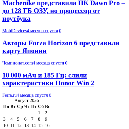
Machenike представила ПК Dawn Pro –
до 128 ГБ ОЗУ, но процессор от
ноутбука
MobiDevices
4 месяца спустя
0
Авторы Forza Horizon 6 представили
карту Японии
Чемпионат.com
4 месяца спустя
0
10 000 мАч и 185 Гц: слили
характеристики Honor Win 2
Ferra.ru
4 месяца спустя
0
Август 2026
Пн
Вт
Ср
Чт
Пт
Сб
Вс
1
2
3
4
5
6
7
8
9
10
11
12
13
14
15
16