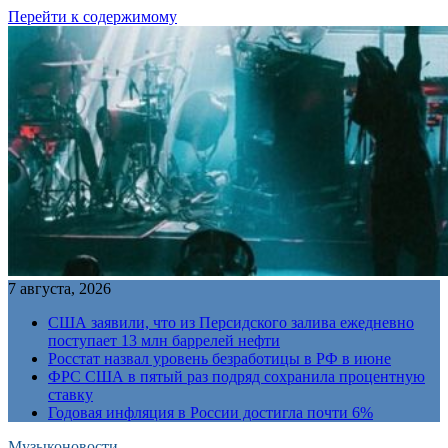
Перейти к содержимому
7 августа, 2026
США заявили, что из Персидского залива ежедневно
поступает 13 млн баррелей нефти
Росстат назвал уровень безработицы в РФ в июне
ФРС США в пятый раз подряд сохранила процентную
ставку
Годовая инфляция в России достигла почти 6%
Музыконовости