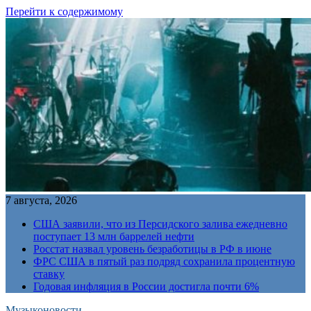
Перейти к содержимому
7 августа, 2026
США заявили, что из Персидского залива ежедневно
поступает 13 млн баррелей нефти
Росстат назвал уровень безработицы в РФ в июне
ФРС США в пятый раз подряд сохранила процентную
ставку
Годовая инфляция в России достигла почти 6%
Музыконовости