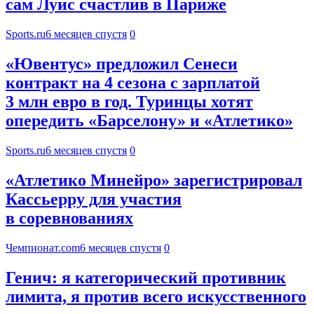
сам Луис счастлив в Париже
Sports.ru
6 месяцев спустя
0
«Ювентус» предложил Сенеси
контракт на 4 сезона с зарплатой
3 млн евро в год. Туринцы хотят
опередить «Барселону» и «Атлетико»
Sports.ru
6 месяцев спустя
0
«Атлетико Минейро» зарегистрировал
Кассьерру для участия
в соревнованиях
Чемпионат.com
6 месяцев спустя
0
Генич: я категорический противник
лимита, я против всего искусственного