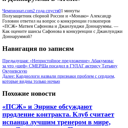
Чемпионат.com
2 года спустя
0
1 минуты
Полузащитник сборной России и «Монако» Александр
Головин ответил на вопрос о конкуренции голкиперов
«ПСЖ» Матвея Сафонова и Джанлуиджи Доннаруммы. —
Как оцените шансы Сафонова в конкуренции с Джанлуиджи
Доннаруммой?
Навигация по записям
Предыдущая:
«Непристойное предложение» Абакумова:
за что «шеф» СМЕРШа посадил в ГУЛАГ актрису Татьяну
Окуневскую
Далее:
Кардиологи назвали признаки проблем с сердцем,
которые видны только ночью
Похожие новости
«ПСЖ» и Энрике обсуждают
продление контракта. Клуб считает
испанца лучшим тренером в мире,